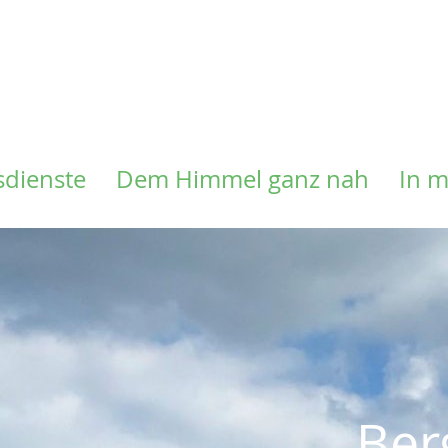
Direkt
zum
Inhalt
sdienste
Dem Himmel ganz nah
In 
Ber