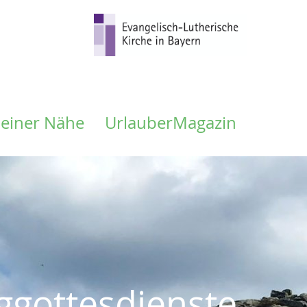
meiner Nähe
UrlauberMagazin
ggottesdienste