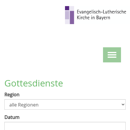
Direkt
zum
Inhalt
Toggle
navigat
Gottesdienste
Region
Datum