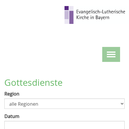
Direkt
zum
Inhalt
Toggle
navigat
Gottesdienste
Region
Datum