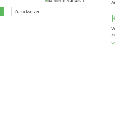
A
Zurücksetzen
W
S
w