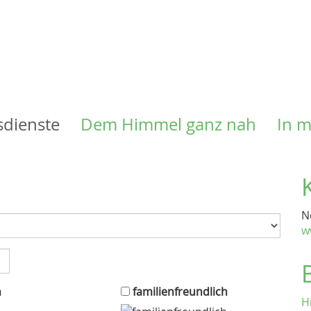
Direkt
zum
Inhalt
sdienste
Dem Himmel ganz nah
In 
N
w
n
familienfreundlich
H