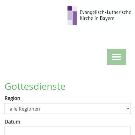
Direkt
zum
Inhalt
Toggle
navigat
Gottesdienste
Region
Datum