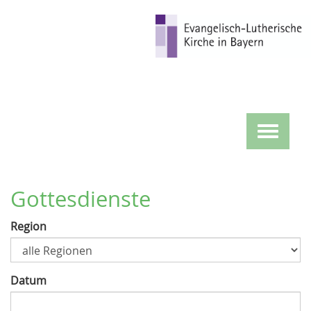
Direkt
zum
Inhalt
Toggle
navigat
Gottesdienste
Region
Datum