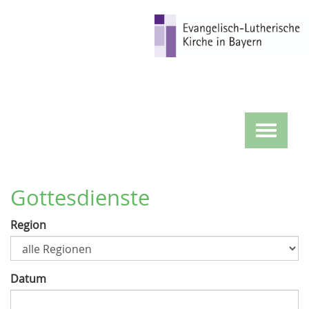
Direkt
zum
Inhalt
Toggle
navigat
Gottesdienste
Region
Datum