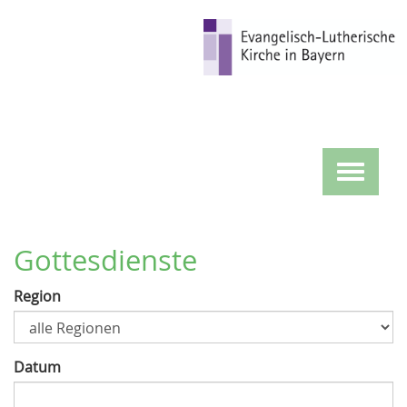
Direkt
zum
Inhalt
Toggle
navigat
Gottesdienste
Region
Datum