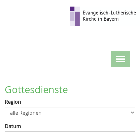
Direkt
zum
Inhalt
Toggle
navigat
Gottesdienste
Region
Datum