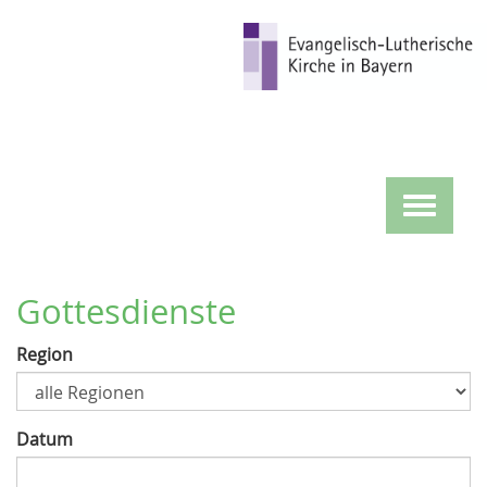
Direkt
zum
Inhalt
Toggle
navigat
Gottesdienste
Region
Datum