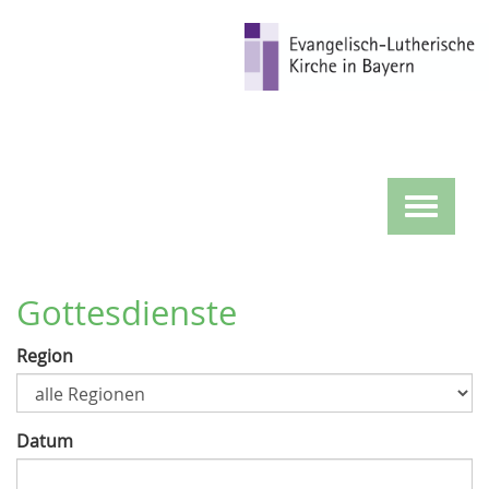
Direkt
zum
Inhalt
Toggle
navigat
Gottesdienste
Region
Datum