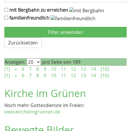
mit Bergbahn zu erreichen
familienfreundlich
Zurücksetzen
Anzeigen:
pro Seite von 189
[1]
«
6
7
8
9
10
11
12
13
14
[10]
[1]
«
6
7
8
9
10
11
12
13
14
[10]
Kirche im Grünen
Noch mehr Gottesdienste im Freien:
www.kircheimgruenen.de
Bewegte Bilder