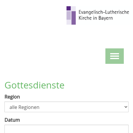
Direkt
zum
Inhalt
Toggle
navigat
Gottesdienste
Region
Datum