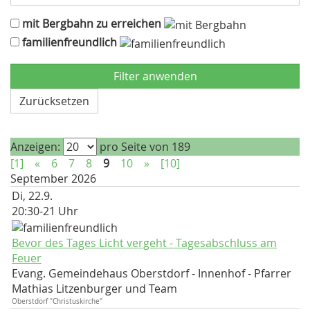
mit Bergbahn zu erreichen
familienfreundlich
Zurücksetzen
Anzeigen:
pro Seite von 189
[1]
«
6
7
8
9
10
»
[10]
September 2026
Di, 22.9.
20:30-21 Uhr
Bevor des Tages Licht vergeht - Tagesabschluss am
Feuer
Evang. Gemeindehaus Oberstdorf - Innenhof
Pfarrer
Mathias Litzenburger und Team
Oberstdorf "Christuskirche"