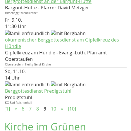
Berggottesdienst an der Bärgunt-Hütte
Bärgunt-Hütte
Pfarrer David Metzger
Hirschegg "Kreuzkirche"
Fr, 9.10.
11:30 Uhr
ökumenischer Berggottesdienst am Gipfelkreuz des
Hündle
Gipfelkreuz am Hündle
Evang.-Luth. Pfarramt
Oberstaufen
Oberstaufen - Heilig Geist Kirche
So, 11.10.
14 Uhr
Berggottesdienst Predigtstuhl
Predigtstuhl
KG Bad Reichenhall
[1]
«
6
7
8
9
10
»
[10]
Kirche im Grünen